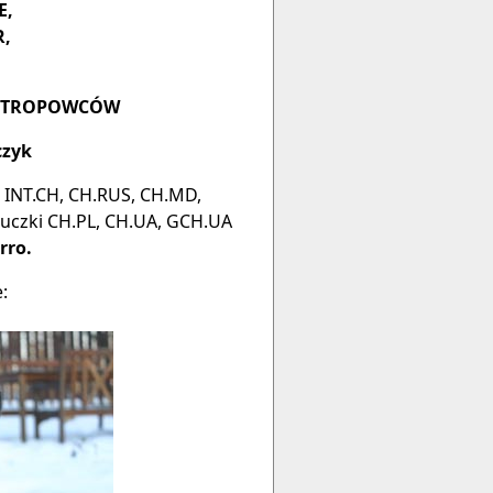
E,
R,
U TROPOWCÓW
czyk
 INT.CH, CH.RUS, CH.MD,
 suczki CH.PL, CH.UA, GCH.UA
rro
.
: