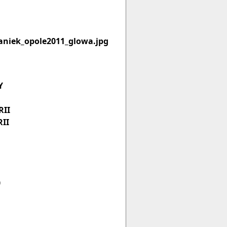
Y
II
II
0