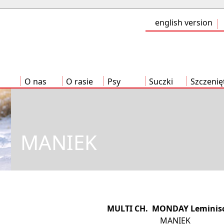
english version
O nas
O rasie
Psy
Suczki
Szczenię
MANIEK
MULTI CH. MONDAY Leminis
MANIEK