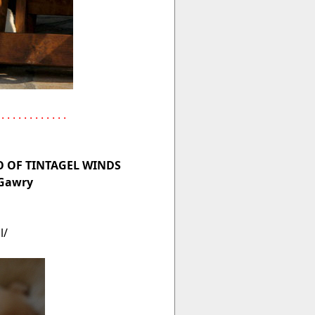
 . . . . . . . . . . . .
O OF TINTAGEL WINDS
 Gawry
l/