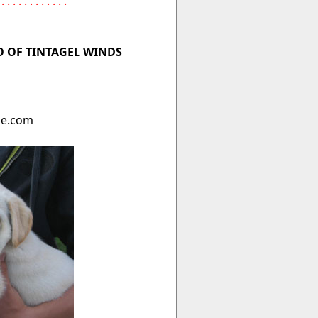
 . . . . . . . . . . . .
i
O OF TINTAGEL WINDS
he.com